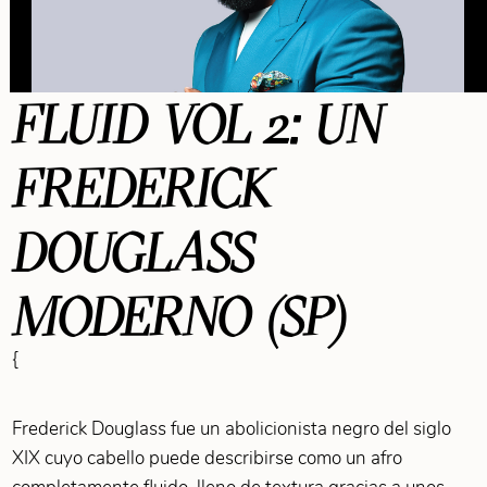
FLUID VOL 2: UN
FREDERICK
DOUGLASS
MODERNO (SP)
{
Frederick Douglass fue un abolicionista negro del siglo
XIX cuyo cabello puede describirse como un afro