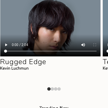
Rugged Edge
T
Kevin Luchmun
Ke
Trending Now