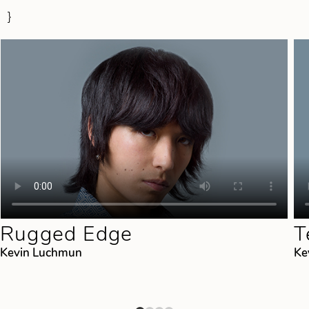
}
Rugged Edge
T
Kevin Luchmun
Ke